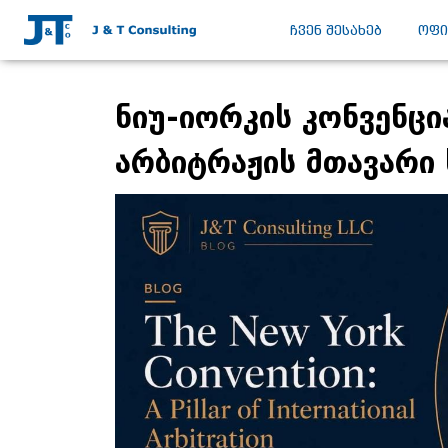
ᲩᲕᲔᲜ ᲨᲔᲡᲐᲮᲔᲑ
ᲝᲤᲘ
ნიუ-იორკის კონვენც
არბიტრაჟის მთავარი