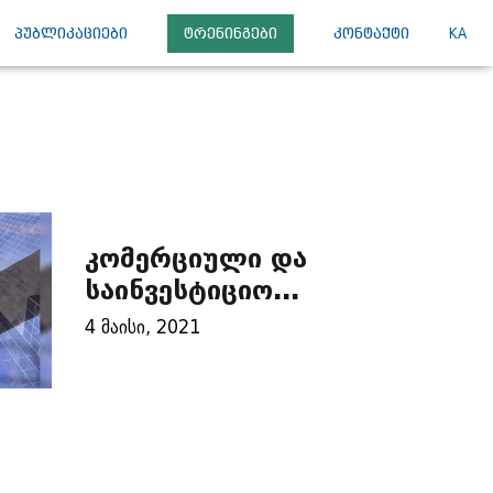
ᲞᲣᲑᲚᲘᲙᲐᲪᲘᲔᲑᲘ
ᲢᲠᲔᲜᲘᲜᲒᲔᲑᲘ
ᲙᲝᲜᲢᲐᲥᲢᲘ
KA
კომერციული და
საინვესტიციო
არბიტრაჟი: რა
4 მაისი, 2021
განსხვავებაა მათ
შორის?