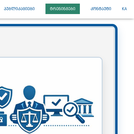
ᲞᲣᲑᲚᲘᲙᲐᲪᲘᲔᲑᲘ
ᲢᲠᲔᲜᲘᲜᲒᲔᲑᲘ
ᲙᲝᲜᲢᲐᲥᲢᲘ
KA