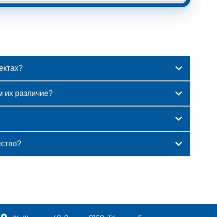
ектах?
м их различие?
ество?